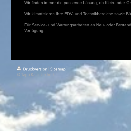
Wir finden immer die passende Lösung, ob Klein- oder Gr
Wir klimatisieren Ihre EDV- und Technikbereiche sowie B
Für Service- und Wartungsarbeiten an Neu- oder Bestand
Verfügung.
Druckversion
|
Sitemap
© Tapp Kältetechnik